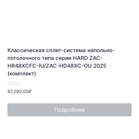
Классическая сплит-система напольно-
потолочного типа серии HARD ZAC-
HR48XCFC-IU/ZAC-HD48XC-OU 2025
(комплект)
Оценка
97,290.00
₽
0
из
5
Подробнее