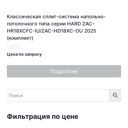
Классическая сплит-система напольно-
потолочного типа серии HARD ZAC-
HR18XCFC-IU/ZAC-HD18XC-OU 2025
(комплект)
Оценка
Цена по запросу
0
из
5
Подробнее
Фильтрация по цене