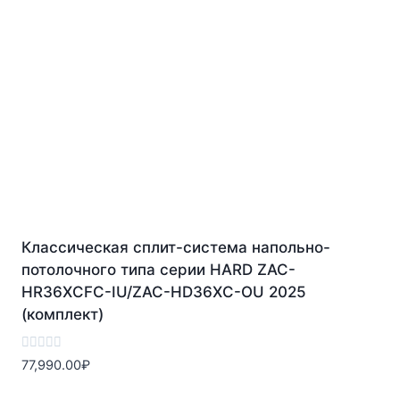
Классическая сплит-система напольно-
потолочного типа серии HARD ZAC-
HR36XCFC-IU/ZAC-HD36XC-OU 2025
(комплект)
Оценка
77,990.00
₽
0
из
5