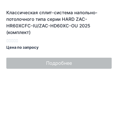
Классическая сплит-система напольно-
потолочного типа серии HARD ZAC-
HR60XCFC-IU/ZAC-HD60XC-OU 2025
(комплект)
Оценка
Цена по запросу
0
из
5
Подробнее