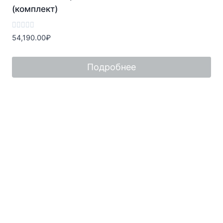
(комплект)
Оценка
54,190.00
₽
0
из
5
Подробнее