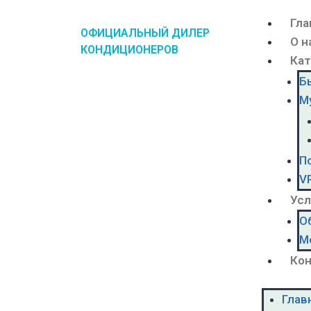
Гла
ОФИЦИАЛЬНЫЙ ДИЛЕР
О н
КОНДИЦИОНЕРОВ
Кат
Б
М
П
V
Усл
О
М
Ко
Глав