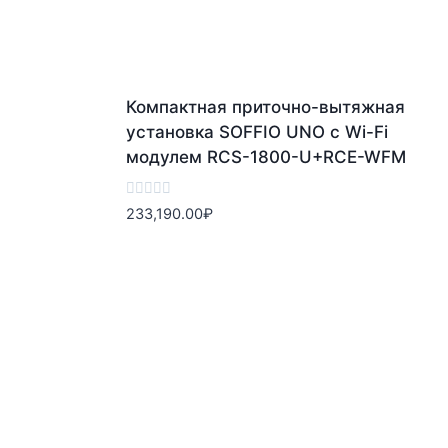
Компактная приточно-вытяжная
установка SOFFIO UNO с Wi-Fi
модулем RCS-1800-U+RCE-WFM
Оценка
233,190.00
₽
0
из
5