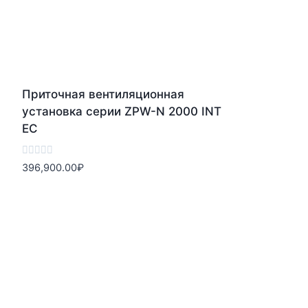
Приточная вентиляционная
установка серии ZPW-N 2000 INT
EC
Оценка
396,900.00
₽
0
из
5