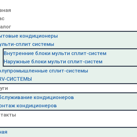
вная
ас
алог
ытовые кондиционеры
ульти-сплит системы
Внутренние блоки мульти сплит-систем
Наружные блоки мульти сплит-систем
олупромышленные сплит-системы
RV-CИСТЕМЫ
уги
бслуживание кондиционеров
онтаж кондиционеров
нтакты
ная