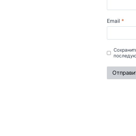
Email
*
Сохранить
последую