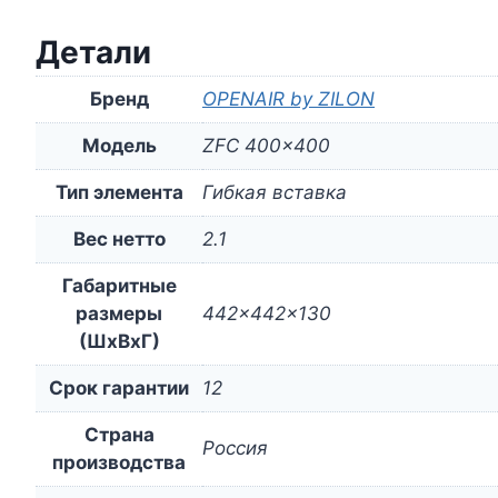
Детали
Бренд
OPENAIR by ZILON
Модель
ZFC 400×400
Тип элемента
Гибкая вставка
Вес нетто
2.1
Габаритные
размеры
442x442x130
(ШxВxГ)
Срок гарантии
12
Страна
Россия
производства