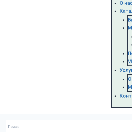
О на
Ката
Б
М
П
V
Услу
О
М
Конт