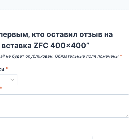
первым, кто оставил отзыв на
 вставка ZFC 400×400”
il не будет опубликован.
Обязательные поля помечены
*
ка
*
*