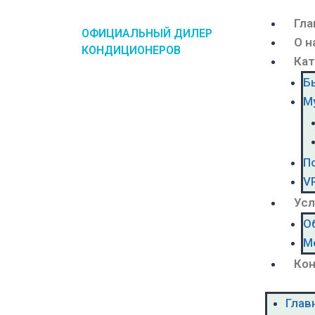
Гла
ОФИЦИАЛЬНЫЙ ДИЛЕР
О н
КОНДИЦИОНЕРОВ
Кат
Б
М
П
V
Усл
О
М
Ко
Глав