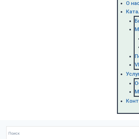
О на
Ката
Б
М
П
V
Услу
О
М
Конт