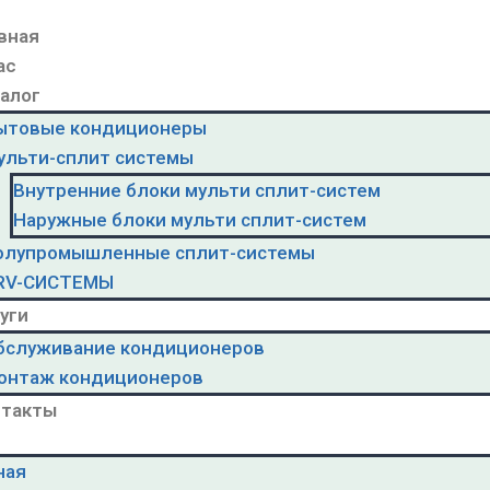
вная
ас
алог
ытовые кондиционеры
ульти-сплит системы
Внутренние блоки мульти сплит-систем
Наружные блоки мульти сплит-систем
олупромышленные сплит-системы
RV-CИСТЕМЫ
уги
бслуживание кондиционеров
онтаж кондиционеров
нтакты
ная