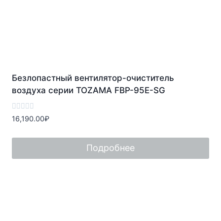
Безлопастный вентилятор-очиститель
воздуха серии TOZAMA FBP-95E-SG
Оценка
16,190.00
₽
0
из
5
Подробнее