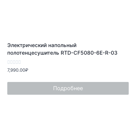
Электрический напольный
полотенцесушитель RTD-CF5080-6E-R-03
Оценка
7,990.00
₽
0
из
5
Подробнее