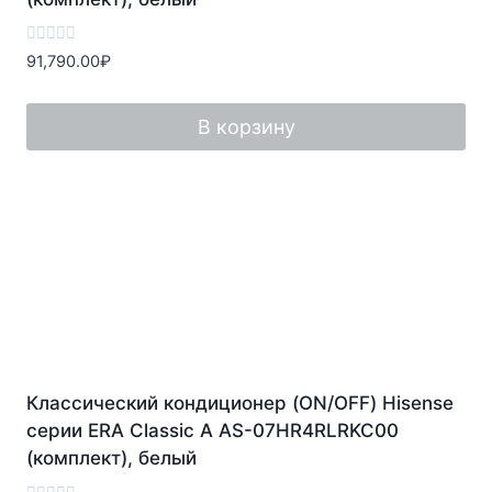
Оценка
91,790.00
₽
0
из
5
В корзину
Классический кондиционер (ON/OFF) Hisense
серии ERA Classic A AS-07HR4RLRKC00
(комплект), белый