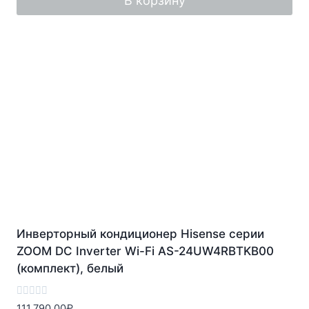
В корзину
Инверторный кондиционер Hisense серии
ZOOM DC Inverter Wi-Fi AS-24UW4RBTKB00
(комплект), белый
Оценка
111,790.00
₽