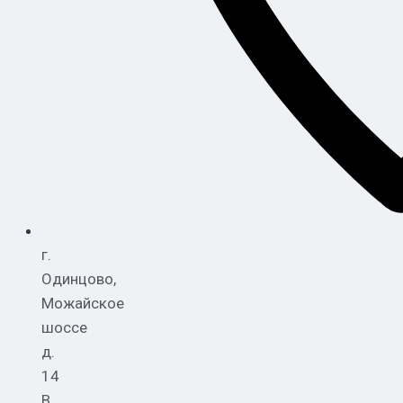
г.
Одинцово,
Можайское
шоссе
д.
14
В