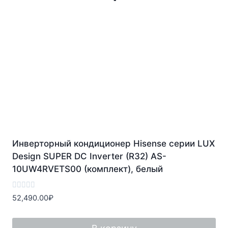
Инверторный кондиционер Hisense серии LUX
Design SUPER DC Inverter (R32) AS-
10UW4RVETS00 (комплект), белый
Оценка
52,490.00
₽
0
из
5