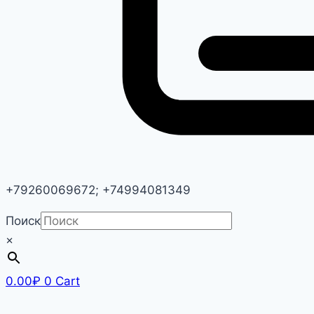
+79260069672; +74994081349
Поиск
×
0.00
₽
0
Cart