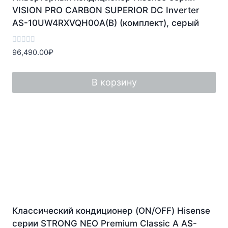
VISION PRO CARBON SUPERIOR DC Inverter
AS-10UW4RXVQH00A(B) (комплект), серый
Оценка
96,490.00
₽
0
из
5
В корзину
Классический кондиционер (ON/OFF) Hisense
серии STRONG NEO Premium Classic A AS-