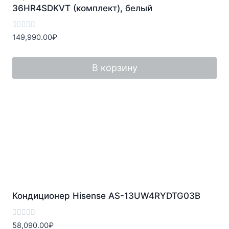
36HR4SDKVT (комплект), белый
Оценка
149,990.00
₽
0
из
5
В корзину
Кондиционер Hisense AS-13UW4RYDTG03B
Оценка
58,090.00
₽