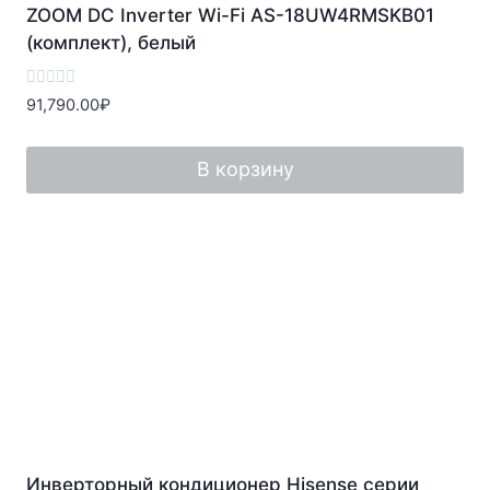
ZOOM DC Inverter Wi-Fi AS-18UW4RMSKB01
(комплект), белый
Оценка
91,790.00
₽
0
из
5
В корзину
Инверторный кондиционер Hisense серии