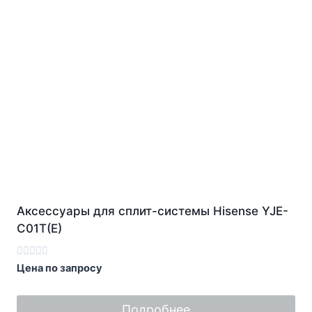
Аксессуары для сплит-системы Hisense YJE-
C01T(E)
Оценка
Цена по запросу
0
из
5
Подробнее