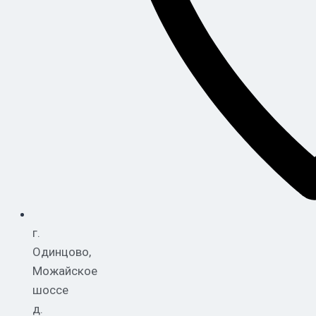
г.
Одинцово,
Можайское
шоссе
д.