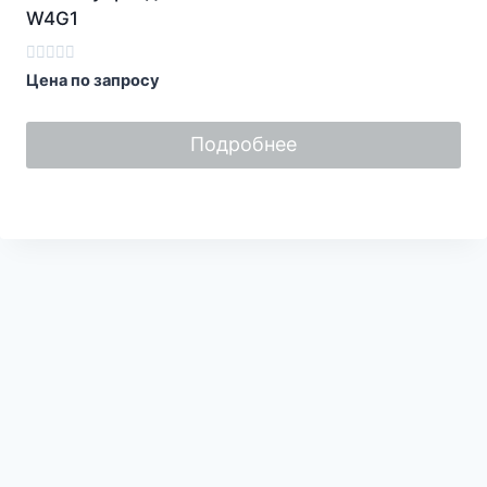
W4G1
Оценка
Цена по запросу
0
из
5
Подробнее