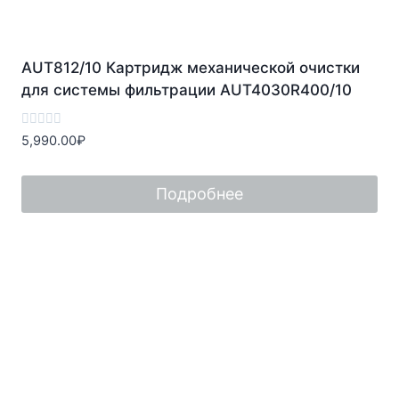
AUT812/10 Картридж механической очистки
для системы фильтрации AUT4030R400/10
Оценка
5,990.00
₽
0
из
5
Подробнее