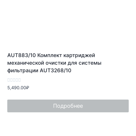
AUT883/10 Комплект картриджей
механической очистки для системы
фильтрации AUT3268/10
Оценка
5,490.00
₽
0
из
5
Подробнее