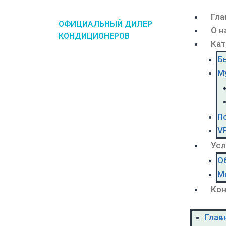
Гла
ОФИЦИАЛЬНЫЙ ДИЛЕР
О н
КОНДИЦИОНЕРОВ
Кат
Б
М
П
V
Усл
О
М
Ко
Глав