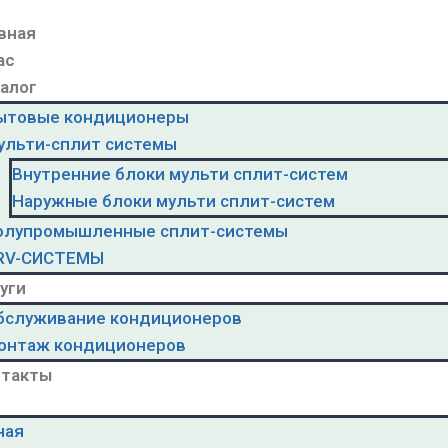
вная
ас
алог
ытовые кондиционеры
ульти-сплит системы
Внутренние блоки мульти сплит-систем
Наружные блоки мульти сплит-систем
олупромышленные сплит-системы
RV-CИСТЕМЫ
уги
бслуживание кондиционеров
онтаж кондиционеров
нтакты
ная