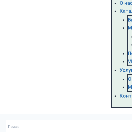
О на
Ката
Б
М
П
V
Услу
О
М
Конт