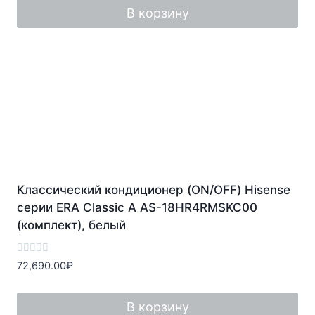
В корзину
Классический кондиционер (ON/OFF) Hisense
серии ERA Classic A AS-18HR4RMSKC00
(комплект), белый
Оценка
72,690.00
₽
0
из
5
В корзину