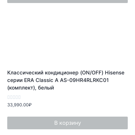
Классический кондиционер (ON/OFF) Hisense
серии ERA Classic A AS-09HR4RLRKC01
(комплект), белый
Оценка
33,990.00
₽
0
из
5
В корзину