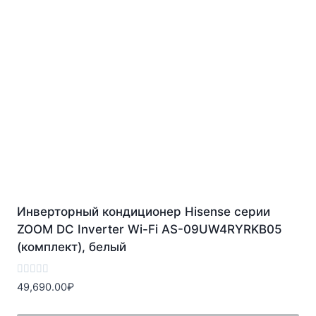
Инверторный кондиционер Hisense серии
ZOOM DC Inverter Wi-Fi AS-09UW4RYRKB05
(комплект), белый
Оценка
49,690.00
₽
0
из
5