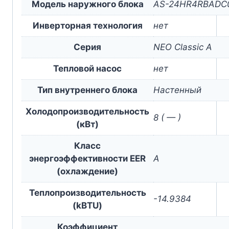
Модель наружного блока
AS-24HR4RBADC
Инверторная технология
нет
Серия
NEO Classic A
Тепловой насос
нет
Тип внутреннего блока
Настенный
Холодопроизводительность
8 ( — )
(кВт)
Класс
энергоэффективности EER
A
(охлаждение)
Теплопроизводительность
-14.9384
(kBTU)
Коэффициент