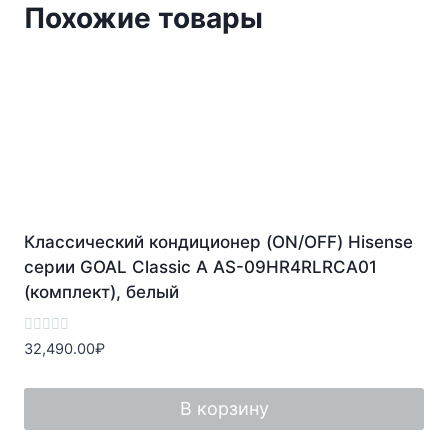
Похожие товары
Классический кондиционер (ON/OFF) Hisense
серии GOAL Classic A AS-09HR4RLRCA01
(комплект), белый
Оценка
32,490.00
₽
0
из
5
В корзину