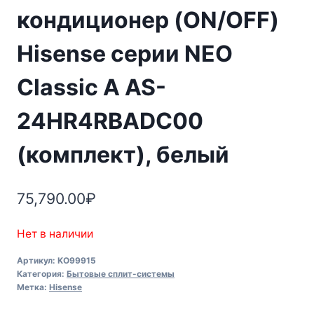
кондиционер (ON/OFF)
Hisense серии NEO
Classic A AS-
24HR4RBADC00
(комплект), белый
75,790.00
₽
Нет в наличии
Артикул:
KO99915
Категория:
Бытовые сплит-системы
Метка:
Hisense