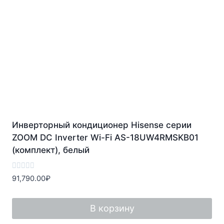
Инверторный кондиционер Hisense серии
ZOOM DC Inverter Wi-Fi AS-18UW4RMSKB01
(комплект), белый
Оценка
91,790.00
₽
0
из
5
В корзину