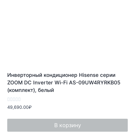
Инверторный кондиционер Hisense серии
ZOOM DC Inverter Wi-Fi AS-09UW4RYRKB05
(комплект), белый
Оценка
49,690.00
₽
0
из
5
В корзину