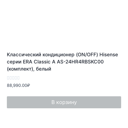
Классический кондиционер (ON/OFF) Hisense
серии ERA Classic A AS-24HR4RBSKC00
(комплект), белый
Оценка
88,990.00
₽
0
из
5
В корзину