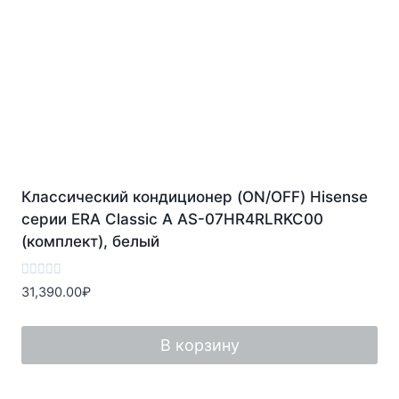
Классический кондиционер (ON/OFF) Hisense
серии ERA Classic A AS-07HR4RLRKC00
(комплект), белый
Оценка
31,390.00
₽
0
из
5
В корзину