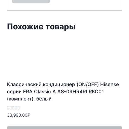
Похожие товары
Классический кондиционер (ON/OFF) Hisense
серии ERA Classic A AS-09HR4RLRKC01
(комплект), белый
Оценка
33,990.00
₽
0
из
5