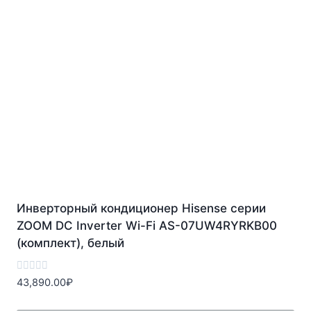
Инверторный кондиционер Hisense серии
ZOOM DC Inverter Wi-Fi AS-07UW4RYRKB00
(комплект), белый
Оценка
43,890.00
₽
0
из
5