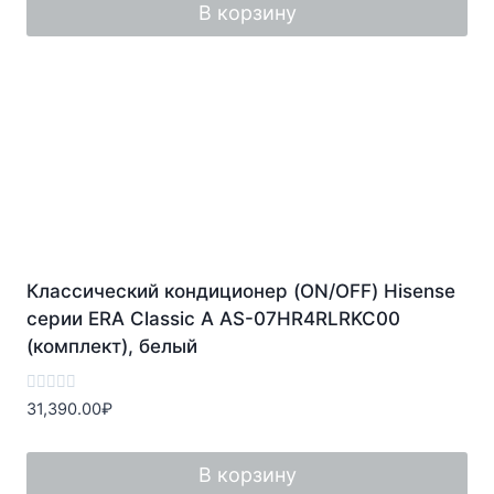
В корзину
Классический кондиционер (ON/OFF) Hisense
серии ERA Classic A AS-07HR4RLRKC00
(комплект), белый
Оценка
31,390.00
₽
0
из
5
В корзину