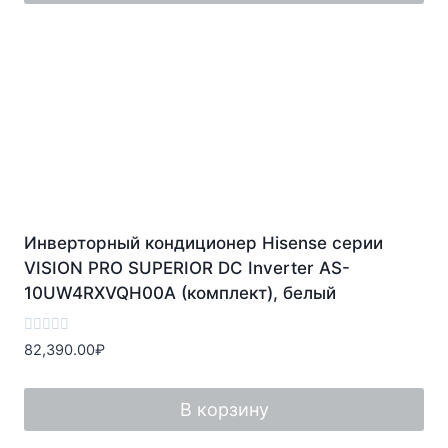
Инверторный кондиционер Hisense серии
VISION PRO SUPERIOR DC Inverter AS-
10UW4RXVQH00A (комплект), белый
Оценка
82,390.00
₽
0
из
5
В корзину