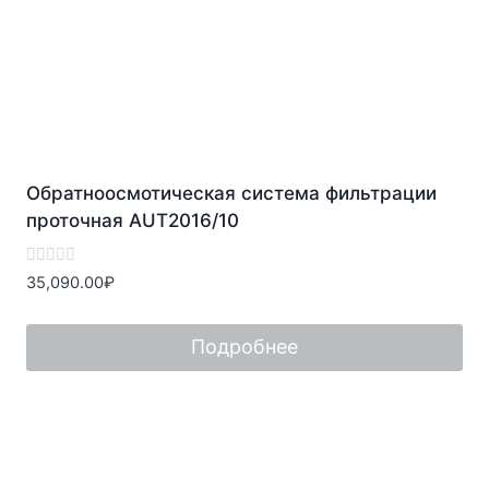
Обратноосмотическая система фильтрации
проточная AUT2016/10
Оценка
35,090.00
₽
0
из
5
Подробнее