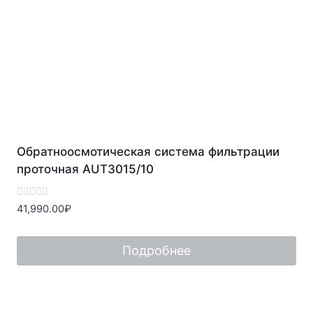
Обратноосмотическая система фильтрации
проточная AUT3015/10
Оценка
41,990.00
₽
0
из
5
Подробнее