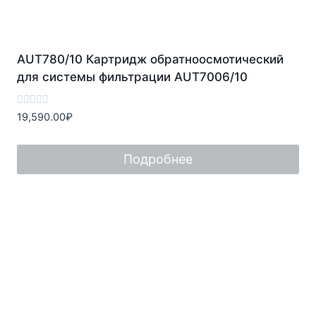
AUT780/10 Картридж обратноосмотический
для системы фильтрации AUT7006/10
Оценка
19,590.00
₽
0
из
5
Подробнее