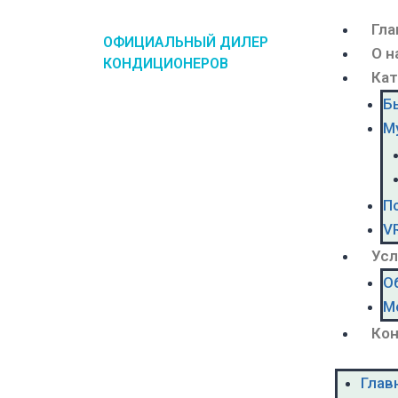
Гла
ОФИЦИАЛЬНЫЙ ДИЛЕР
О н
КОНДИЦИОНЕРОВ
Кат
Б
М
П
V
Усл
О
М
Ко
Глав