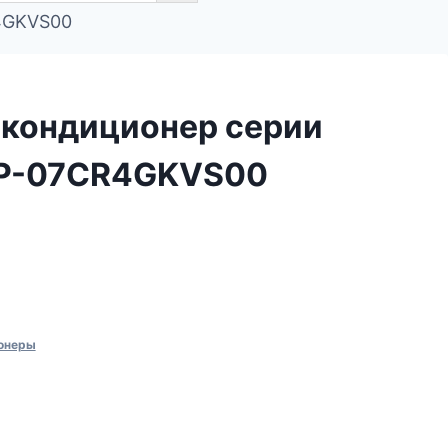
4GKVS00
кондиционер cерии
AP-07CR4GKVS00
онеры