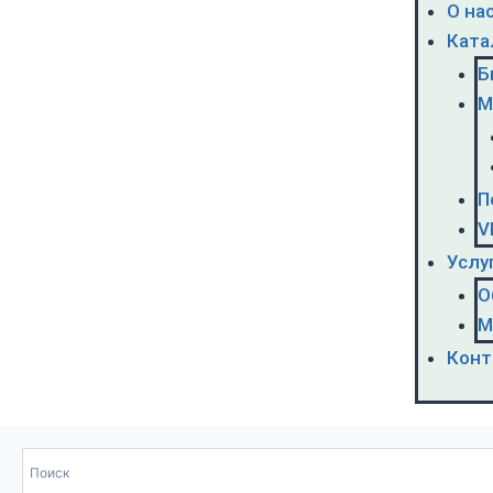
О на
Ката
Б
М
П
V
Услу
О
М
Конт