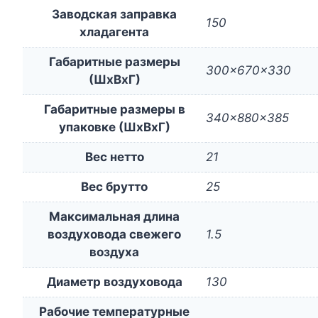
Заводская заправка
150
хладагента
Габаритные размеры
300x670x330
(ШxВxГ)
Габаритные размеры в
340x880x385
упаковке (ШxВxГ)
Вес нетто
21
Вес брутто
25
Максимальная длина
воздуховода свежего
1.5
воздуха
Диаметр воздуховода
130
Рабочие температурные