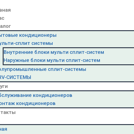
вная
ас
алог
ытовые кондиционеры
ульти-сплит системы
Внутренние блоки мульти сплит-систем
Наружные блоки мульти сплит-систем
олупромышленные сплит-системы
RV-CИСТЕМЫ
уги
бслуживание кондиционеров
онтаж кондиционеров
нтакты
ная