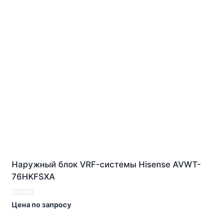
Наружный блок VRF-системы Hisense AVWT-
76HKFSXA
Оценка
Цена по запросу
0
из