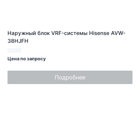
Наружный блок VRF-системы Hisense AVW-
38HJFH
Оценка
Цена по запросу
0
из
5
Подробнее