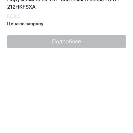
212HKFSXA
Оценка
Цена по запросу
0
из
5
Подробнее