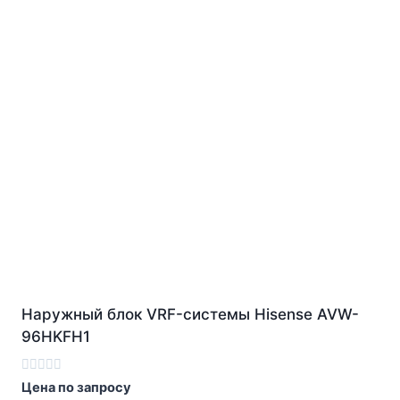
Наружный блок VRF-системы Hisense AVW-
96HKFH1
Оценка
Цена по запросу
0