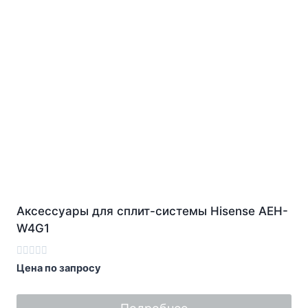
Аксессуары для сплит-системы Hisense AEH-
W4G1
Оценка
Цена по запросу
0
из
5