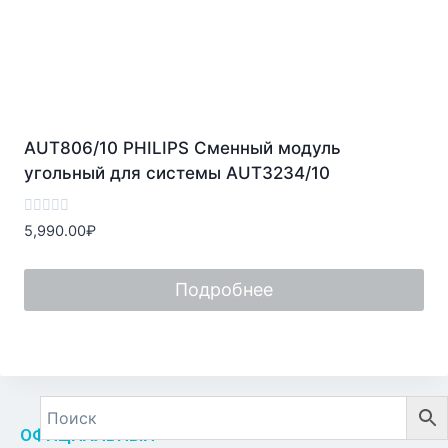
AUT806/10 PHILIPS Сменный модуль
угольный для системы AUT3234/10
Оценка
5,990.00
₽
0
из
5
Подробнее
ОФИЦИАЛЬНЫЙ