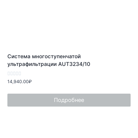
Система многоступенчатой
ультрафильтрации AUT3234/10
Оценка
14,940.00
₽
0
из
5
Подробнее