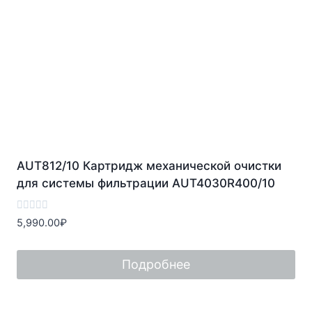
AUT812/10 Картридж механической очистки
для системы фильтрации AUT4030R400/10
Оценка
5,990.00
₽
0
из
5
Подробнее