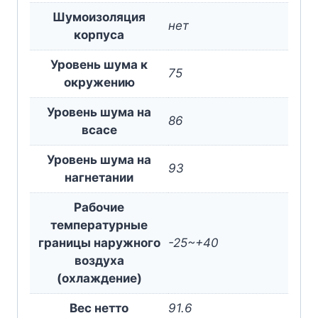
Шумоизоляция
нет
корпуса
Уровень шума к
75
окружению
Уровень шума на
86
всасе
Уровень шума на
93
нагнетании
Рабочие
температурные
границы наружного
-25~+40
воздуха
(охлаждение)
Вес нетто
91.6