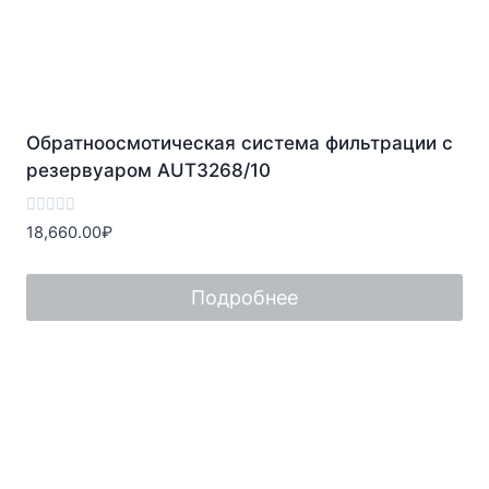
Обратноосмотическая система фильтрации с
резервуаром AUT3268/10
Оценка
18,660.00
₽
0
из
5
Подробнее