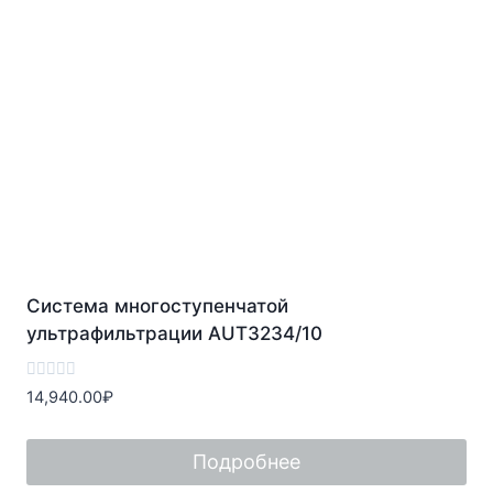
Система многоступенчатой
ультрафильтрации AUT3234/10
Оценка
14,940.00
₽
0
из
5
Подробнее