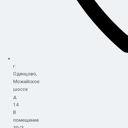
г.
Одинцово,
Можайское
шоссе
д.
14
В
помещение
39/3