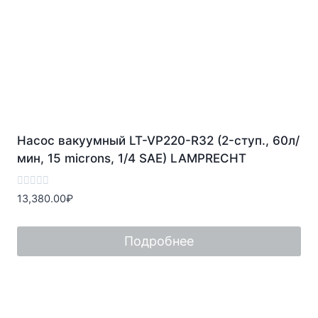
Насос вакуумный LT-VP220-R32 (2-ступ., 60л/
мин, 15 microns, 1/4 SAE) LAMPRECHT
Оценка
13,380.00
₽
0
из
5
Подробнее