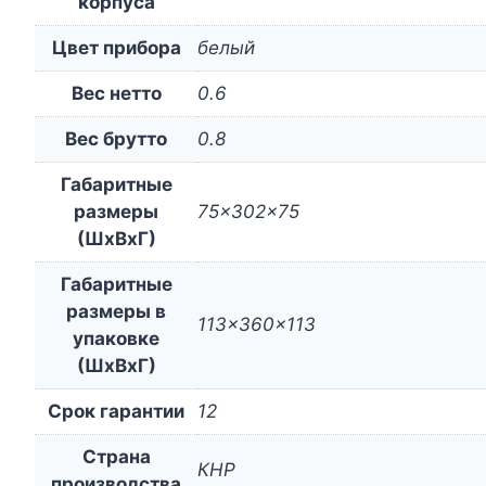
корпуса
Цвет прибора
белый
Вес нетто
0.6
Вес брутто
0.8
Габаритные
размеры
75x302x75
(ШxВxГ)
Габаритные
размеры в
113x360x113
упаковке
(ШxВxГ)
Срок гарантии
12
Страна
КНР
производства