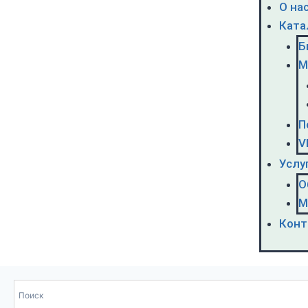
О на
Ката
Б
М
П
V
Услу
О
М
Конт