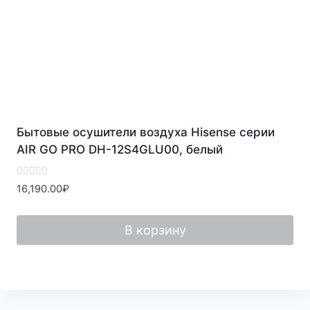
Бытовые осушители воздуха Hisense серии
AIR GO PRO DH-12S4GLU00, белый
Оценка
16,190.00
₽
0
из
5
В корзину