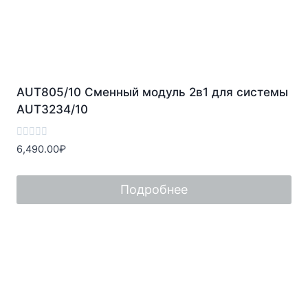
AUT805/10 Сменный модуль 2в1 для системы
AUT3234/10
Оценка
6,490.00
₽
0
из
5
Подробнее