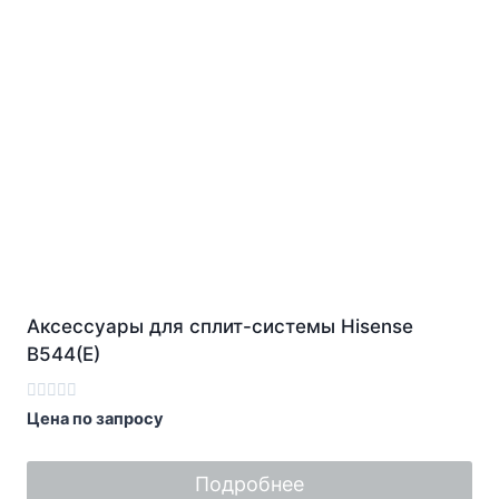
Аксессуары для сплит-системы Hisense
B544(E)
Оценка
Цена по запросу
0
из
5
Подробнее