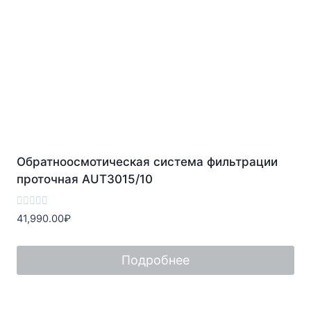
Обратноосмотическая система фильтрации
проточная AUT3015/10
Оценка
41,990.00
₽
0
из
5
Подробнее