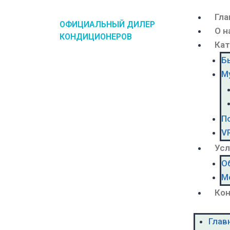
Гла
ОФИЦИАЛЬНЫЙ ДИЛЕР
О н
КОНДИЦИОНЕРОВ
Кат
Б
М
П
V
Усл
О
М
Ко
Глав