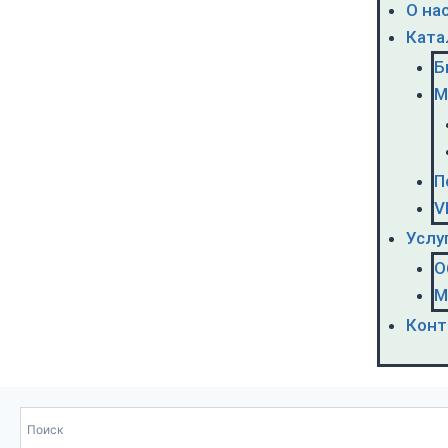
О на
Ката
Б
М
П
V
Услу
О
М
Конт