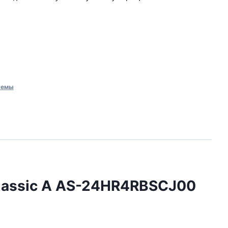
темы
Classic A AS-24HR4RBSCJ00