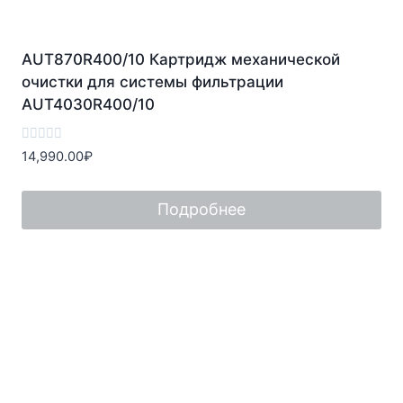
AUT870R400/10 Картридж механической
очистки для системы фильтрации
AUT4030R400/10
Оценка
14,990.00
₽
0
из
5
Подробнее