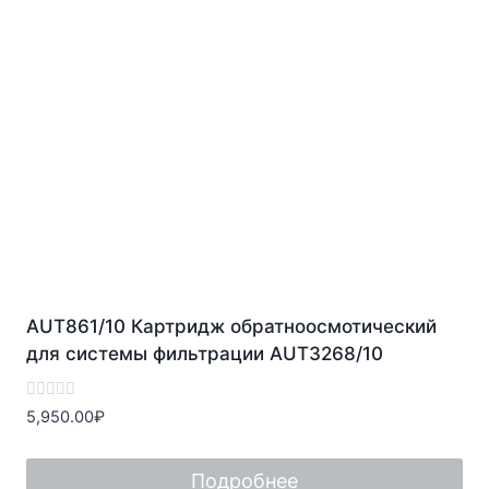
AUT861/10 Картридж обратноосмотический
для системы фильтрации AUT3268/10
Оценка
5,950.00
₽
0
из
5
Подробнее