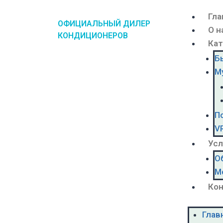
Гла
ОФИЦИАЛЬНЫЙ ДИЛЕР
О н
КОНДИЦИОНЕРОВ
Кат
Б
М
П
V
Усл
О
М
Ко
Глав