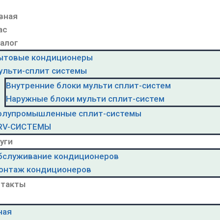
вная
ас
алог
ытовые кондиционеры
ульти-сплит системы
Внутренние блоки мульти сплит-систем
Наружные блоки мульти сплит-систем
олупромышленные сплит-системы
RV-CИСТЕМЫ
уги
бслуживание кондиционеров
онтаж кондиционеров
нтакты
ная