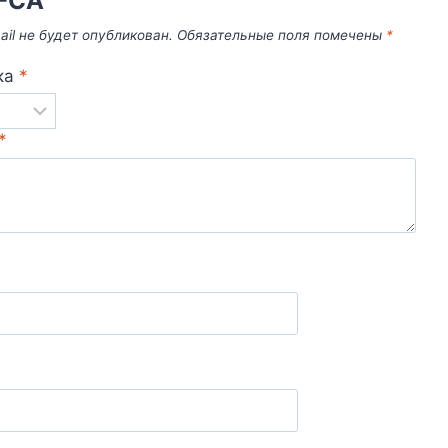
-CA”
il не будет опубликован.
Обязательные поля помечены
*
ка
*
*