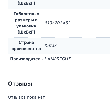
(ШxВxГ)
Габаритные
размеры в
610x203x62
упаковке
(ШxВxГ)
Страна
Китай
производства
Производитель
LAMPRECHT
Отзывы
Отзывов пока нет.