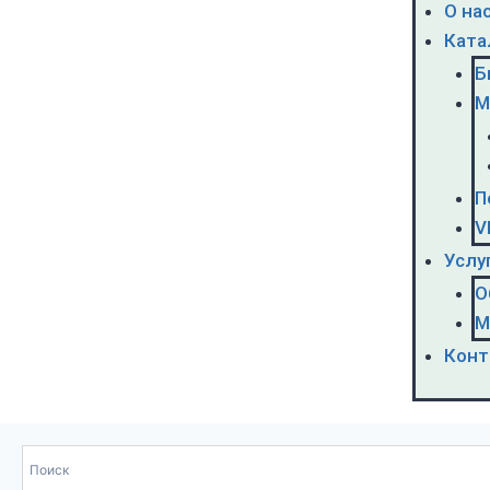
О на
Ката
Б
М
П
V
Услу
О
М
Конт