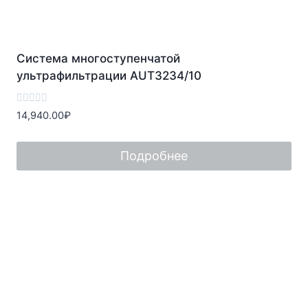
Система многоступенчатой
ультрафильтрации AUT3234/10
Оценка
14,940.00
₽
0
из
5
Подробнее