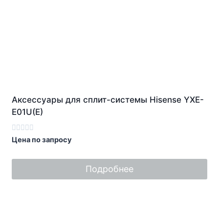
Аксессуары для сплит-системы Hisense YXE-
E01U(E)
Оценка
Цена по запросу
0
из
5
Подробнее