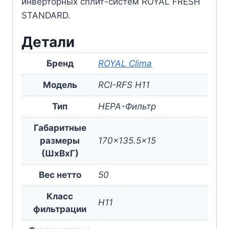
инверторных сплит-систем ROYAL FRESH
STANDARD.
Детали
Бренд
ROYAL Clima
Модель
RCI-RFS H11
Тип
HEPA-Фильтр
Габаритные
размеры
170×135.5×15
(ШxВxГ)
Вес нетто
50
Класс
H11
фильтрации