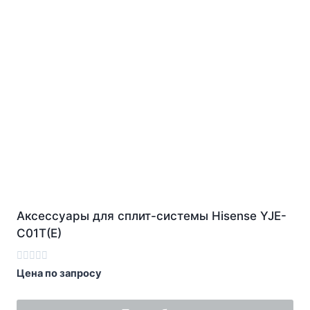
Аксессуары для сплит-системы Hisense YJE-
C01T(E)
Оценка
Цена по запросу
0
из
5