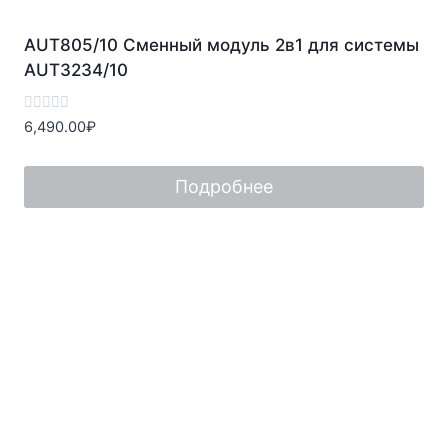
AUT805/10 Сменный модуль 2в1 для системы
AUT3234/10
Оценка
6,490.00
₽
0
из
5
Подробнее