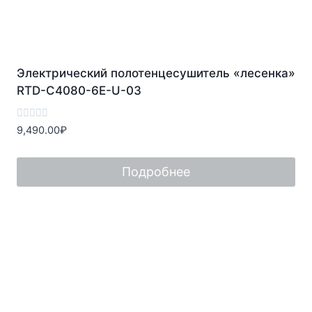
Электрический полотенцесушитель «лесенка»
RTD-C4080-6E-U-03
Оценка
9,490.00
₽
0
из
5
Подробнее