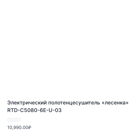
Электрический полотенцесушитель «лесенка»
RTD-C5080-6E-U-03
Оценка
10,990.00
₽
0
из