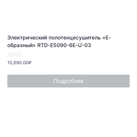
Электрический полотенцесушитель «Е-
образный» RTD-E5090-6E-U-03
Оценка
10,690.00
₽
0
из
5
Подробнее