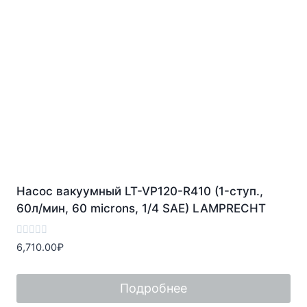
Насос вакуумный LT-VP120-R410 (1-ступ.,
60л/мин, 60 microns, 1/4 SAE) LAMPRECHT
Оценка
6,710.00
₽
0
из
5
Подробнее