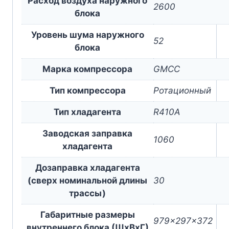
Расход воздуха наружного
2600
блока
Уровень шума наружного
52
блока
Марка компрессора
GMCC
Тип компрессора
Ротационный
Тип хладагента
R410A
Заводская заправка
1060
хладагента
Дозаправка хладагента
(сверх номинальной длины
30
трассы)
Габаритные размеры
979x297x372
внутреннего блока (ШxВxГ)