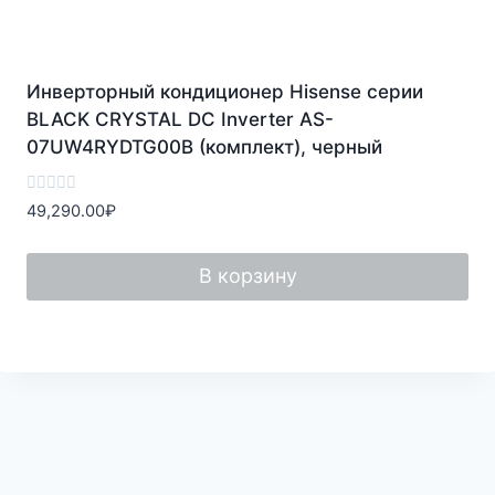
Инверторный кондиционер Hisense серии
BLACK CRYSTAL DC Inverter AS-
07UW4RYDTG00B (комплект), черный
Оценка
49,290.00
₽
0
из
5
В корзину