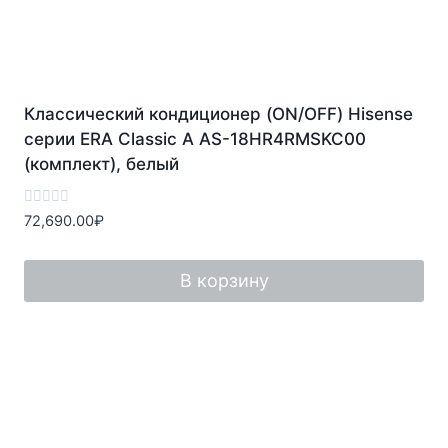
Классический кондиционер (ON/OFF) Hisense
серии ERA Classic A AS-18HR4RMSKC00
(комплект), белый
Оценка
72,690.00
₽
0
из
5
В корзину