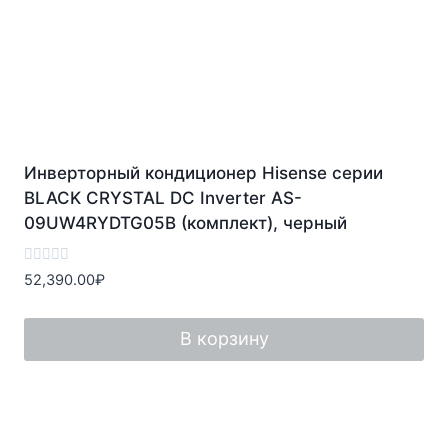
Инверторный кондиционер Hisense серии
BLACK CRYSTAL DC Inverter AS-
09UW4RYDTG05B (комплект), черный
Оценка
52,390.00
₽
0
из
5
В корзину