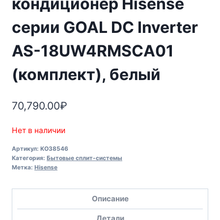
кондиционер Hisense
серии GOAL DC Inverter
AS-18UW4RMSCA01
(комплект), белый
70,790.00
₽
Нет в наличии
Артикул:
KO38546
Категория:
Бытовые сплит-системы
Метка:
Hisense
Описание
Детали