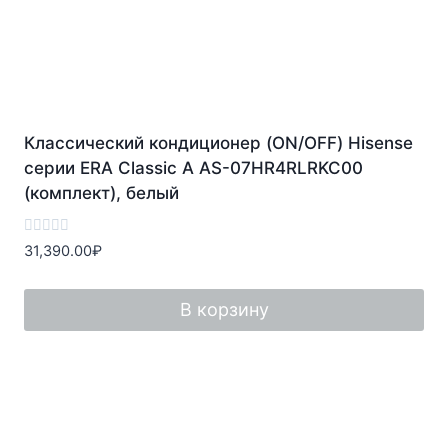
Классический кондиционер (ON/OFF) Hisense
серии ERA Classic A AS-07HR4RLRKC00
(комплект), белый
Оценка
31,390.00
₽
0
из
5
В корзину