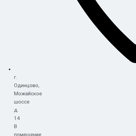
г.
Одинцово,
Можайское
шоссе
д.
14
В
помещение