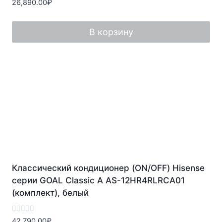
Оценка
26,890.00
₽
0
из
5
В корзину
Классический кондиционер (ON/OFF) Hisense
серии GOAL Classic A AS-12HR4RLRCA01
(комплект), белый
Оценка
42,790.00
₽