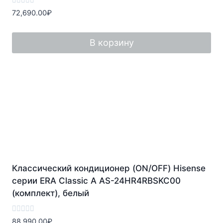
Оценка
72,690.00
₽
0
из
5
В корзину
Классический кондиционер (ON/OFF) Hisense
серии ERA Classic A AS-24HR4RBSKC00
(комплект), белый
Оценка
88,990.00
₽