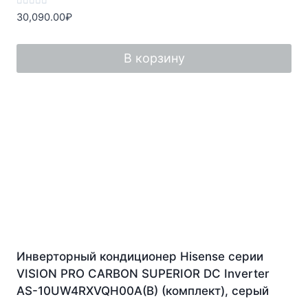
Оценка
30,090.00
₽
0
из
5
В корзину
Инверторный кондиционер Hisense серии
VISION PRO CARBON SUPERIOR DC Inverter
AS-10UW4RXVQH00A(B) (комплект), серый