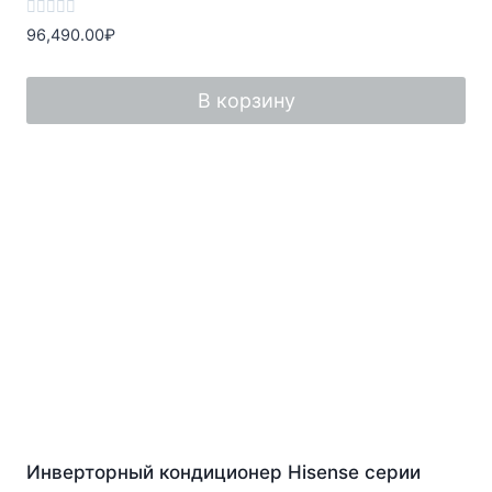
Оценка
96,490.00
₽
0
из
5
В корзину
Инверторный кондиционер Hisense серии