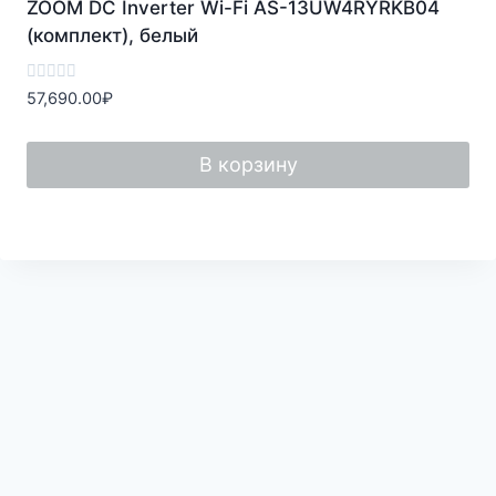
ZOOM DC Inverter Wi-Fi AS-13UW4RYRKB04
(комплект), белый
Оценка
57,690.00
₽
0
из
5
В корзину