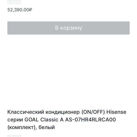
Оценка
52,390.00
₽
0
из
5
В корзину
Классический кондиционер (ON/OFF) Hisense
серии GOAL Classic A AS-07HR4RLRCA00
(комплект), белый