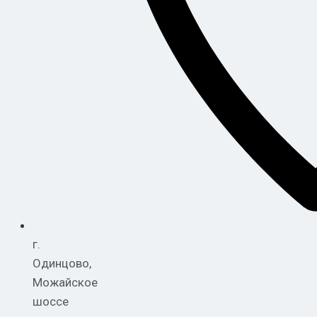
г.
Одинцово,
Можайское
шоссе