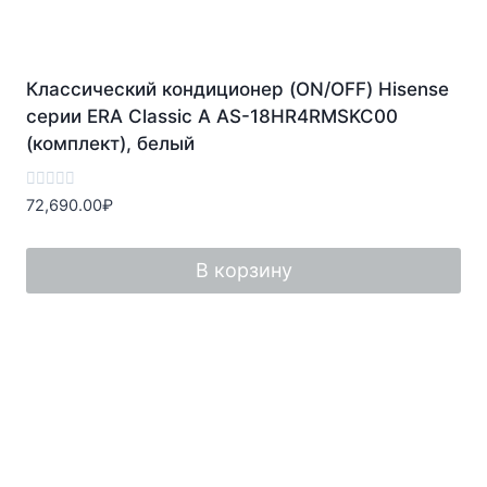
Классический кондиционер (ON/OFF) Hisense
серии ERA Classic A AS-18HR4RMSKC00
(комплект), белый
Оценка
72,690.00
₽
0
из
5
В корзину