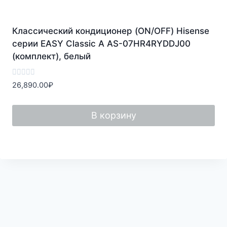
Классический кондиционер (ON/OFF) Hisense
серии EASY Classic A AS-07HR4RYDDJ00
(комплект), белый
Оценка
26,890.00
₽
0
из
5
В корзину