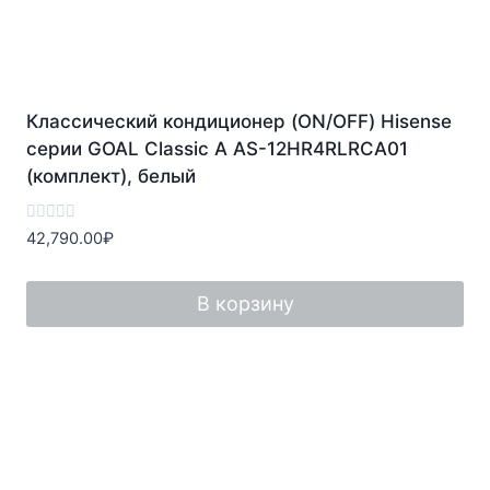
Классический кондиционер (ON/OFF) Hisense
серии GOAL Classic A AS-12HR4RLRCA01
(комплект), белый
Оценка
42,790.00
₽
0
из
5
В корзину