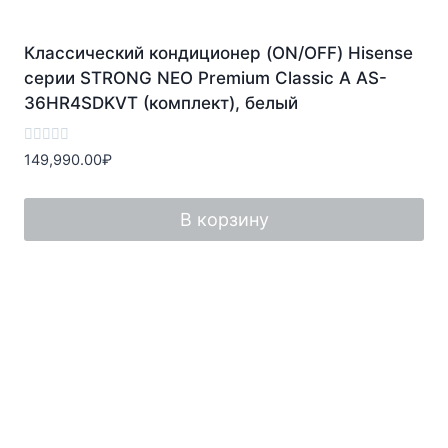
Классический кондиционер (ON/OFF) Hisense
серии STRONG NEO Premium Classic A AS-
36HR4SDKVT (комплект), белый
Оценка
149,990.00
₽
0
из
5
В корзину