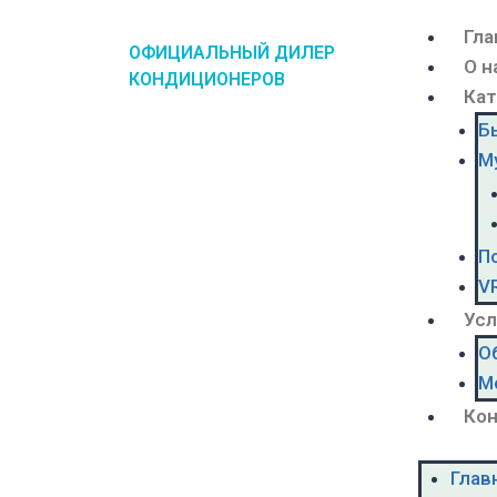
Гла
ОФИЦИАЛЬНЫЙ ДИЛЕР
О н
КОНДИЦИОНЕРОВ
Кат
Б
М
П
V
Усл
О
М
Ко
Глав