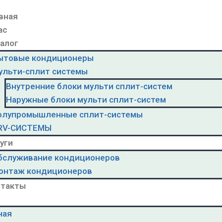
вная
ас
алог
ытовые кондиционеры
ульти-сплит системы
Внутренние блоки мульти сплит-систем
Наружные блоки мульти сплит-систем
олупромышленные сплит-системы
RV-CИСТЕМЫ
уги
бслуживание кондиционеров
онтаж кондиционеров
нтакты
ная