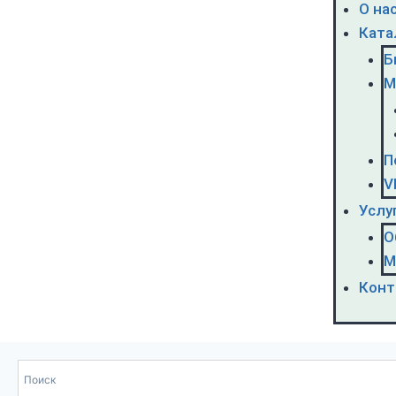
О на
Ката
Б
М
П
V
Услу
О
М
Конт