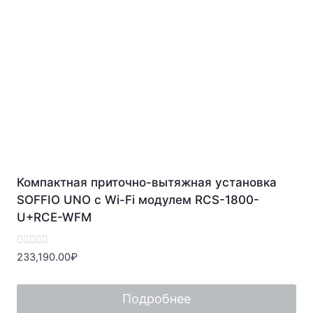
Компактная приточно-вытяжная установка
SOFFIO UNO с Wi-Fi модулем RCS-1800-
U+RCE-WFM
Оценка
233,190.00
₽
0
из
5
Подробнее