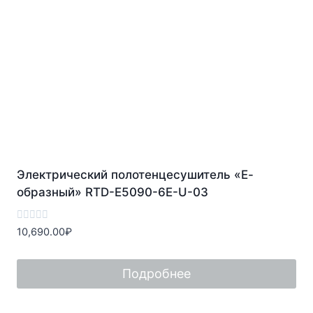
Электрический полотенцесушитель «Е-
образный» RTD-E5090-6E-U-03
Оценка
10,690.00
₽
0
из
5
Подробнее