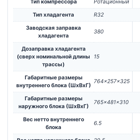
Тип компрессора
Ротационный
Тип хладагента
R32
Заводская заправка
380
хладагента
Дозаправка хладагента
(сверх номинальной длины
15
трассы)
Габаритные размеры
764x257x325
внутреннего блока (ШxВxГ)
Габаритные размеры
765x481x310
наружного блока (ШxВxГ)
Вес нетто внутреннего
6.5
блока