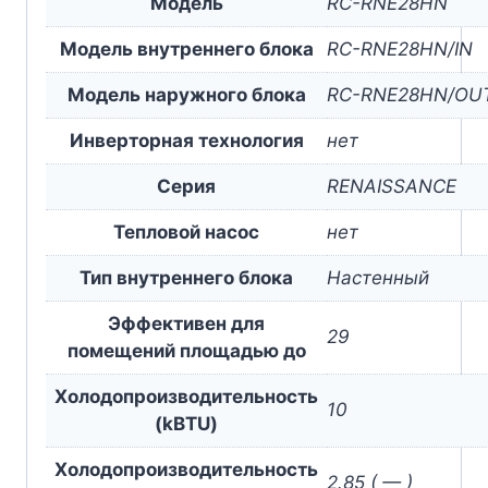
Модель
RC-RNE28HN
Модель внутреннего блока
RC-RNE28HN/IN
Модель наружного блока
RC-RNE28HN/OU
Инверторная технология
нет
Серия
RENAISSANCE
Тепловой насос
нет
Тип внутреннего блока
Настенный
Эффективен для
29
помещений площадью до
Холодопроизводительность
10
(kBTU)
Холодопроизводительность
2.85 ( — )