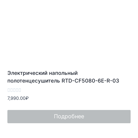
Электрический напольный
полотенцесушитель RTD-CF5080-6E-R-03
Оценка
7,990.00
₽
0
из
5
Подробнее