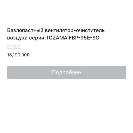
Безлопастный вентилятор-очиститель
воздуха серии TOZAMA FBP-95E-SG
Оценка
16,190.00
₽
0
из
5
Подробнее