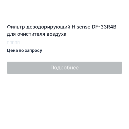
Фильтр дезодорирующий Hisense DF-33R4B
для очистителя воздуха
Оценка
Цена по запросу
0
из
5
Подробнее