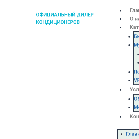
Гла
ОФИЦИАЛЬНЫЙ ДИЛЕР
О н
КОНДИЦИОНЕРОВ
Кат
Б
М
П
V
Усл
О
М
Ко
Глав