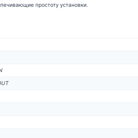
спечивающие простоту установки.
N
OUT