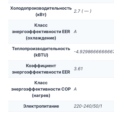
Холодопроизводительность
2.7 ( — )
(кВт)
Класс
энергоэффективности EER
A
(охлаждение)
Теплопроизводительность
-4.929866666666
(kBTU)
Коэффициент
3.61
энергоэффективности EER
Класс
энергоэффективности COP
A
(нагрев)
Электропитание
220-240/50/1