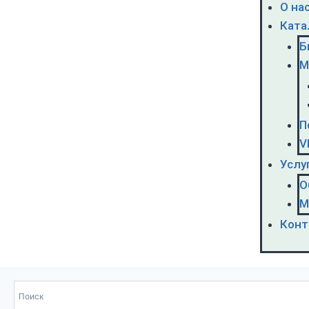
О на
Ката
Б
М
П
V
Услу
О
М
Конт