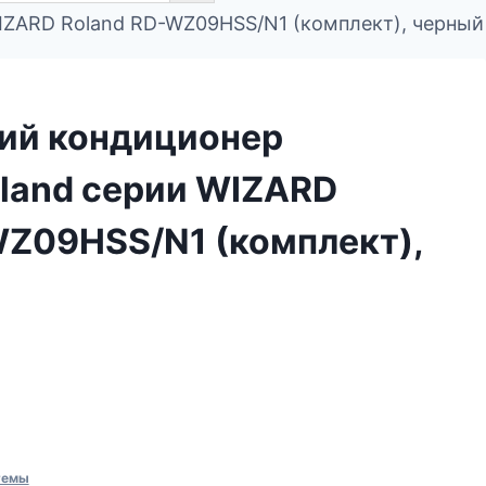
IZARD Roland RD-WZ09HSS/N1 (комплект), черный
ий кондиционер
oland серии WIZARD
WZ09HSS/N1 (комплект),
темы