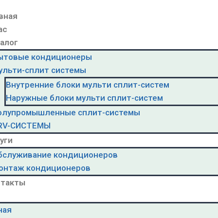
вная
ас
алог
ытовые кондиционеры
ульти-сплит системы
Внутренние блоки мульти сплит-систем
Наружные блоки мульти сплит-систем
олупромышленные сплит-системы
RV-CИСТЕМЫ
уги
бслуживание кондиционеров
онтаж кондиционеров
нтакты
ная