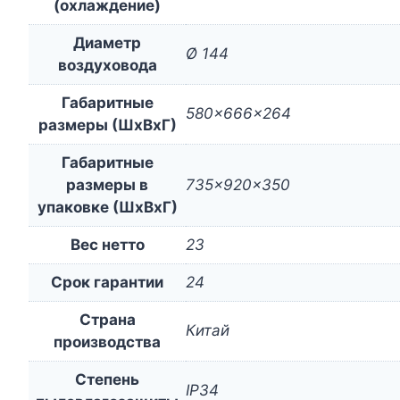
(охлаждение)
Диаметр
Ø 144
воздуховода
Габаритные
580x666x264
размеры (ШxВxГ)
Габаритные
размеры в
735x920x350
упаковке (ШxВxГ)
Вес нетто
23
Срок гарантии
24
Страна
Китай
производства
Степень
IP34