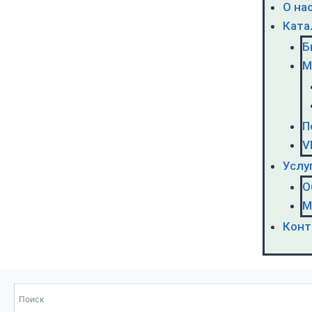
О на
Ката
Б
М
П
V
Услу
О
М
Конт