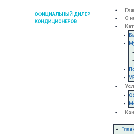
Гла
ОФИЦИАЛЬНЫЙ ДИЛЕР
О н
КОНДИЦИОНЕРОВ
Кат
Б
М
П
V
Усл
О
М
Ко
Глав