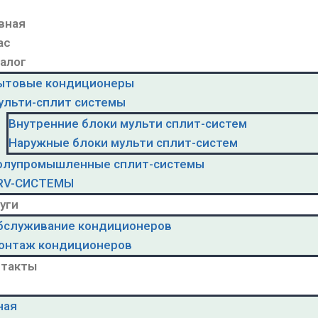
вная
ас
алог
ытовые кондиционеры
ульти-сплит системы
Внутренние блоки мульти сплит-систем
Наружные блоки мульти сплит-систем
олупромышленные сплит-системы
RV-CИСТЕМЫ
уги
бслуживание кондиционеров
онтаж кондиционеров
нтакты
ная