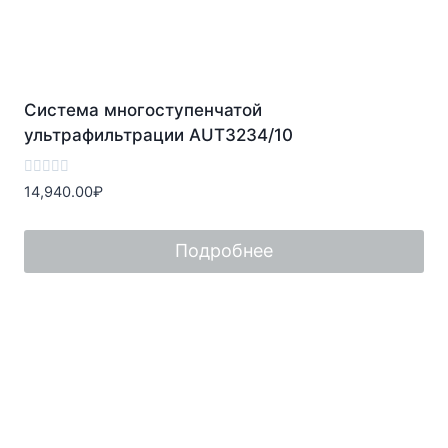
Система многоступенчатой
ультрафильтрации AUT3234/10
Оценка
14,940.00
₽
0
из
5
Подробнее