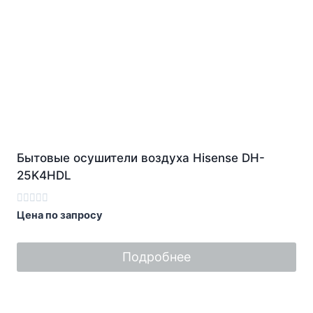
Бытовые осушители воздуха Hisense DH-
25K4HDL
Оценка
Цена по запросу
0
из
5
Подробнее