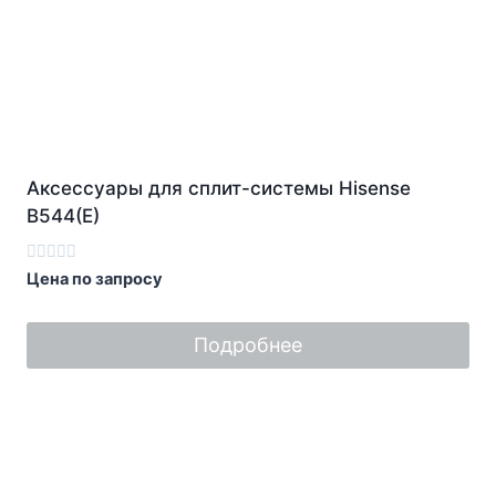
Аксессуары для сплит-системы Hisense
B544(E)
Оценка
Цена по запросу
0
из
5
Подробнее