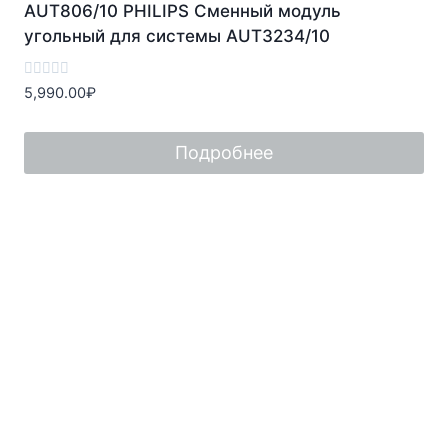
AUT806/10 PHILIPS Сменный модуль
угольный для системы AUT3234/10
Оценка
5,990.00
₽
0
из
5
Подробнее