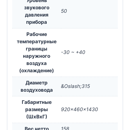
Уровень
звукового
50
давления
прибора
Рабочие
температурные
границы
-30 ~ +40
наружного
воздуха
(охлаждение)
Диаметр
&Oslash;315
воздуховода
Габаритные
размеры
920x460x1430
(ШxВxГ)
Вес нетто
158