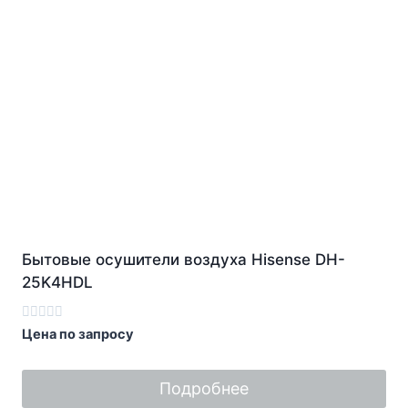
Бытовые осушители воздуха Hisense DH-
25K4HDL
Оценка
Цена по запросу
0
из
5
Подробнее