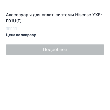
Аксессуары для сплит-системы Hisense YXE-
E01U(E)
Оценка
Цена по запросу
0
из
5
Подробнее