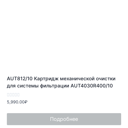
AUT812/10 Картридж механической очистки
для системы фильтрации AUT4030R400/10
Оценка
5,990.00
₽
0
из
5
Подробнее