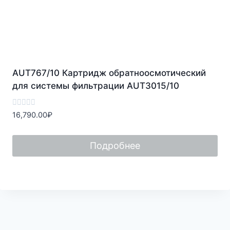
AUT767/10 Картридж обратноосмотический
для системы фильтрации AUT3015/10
Оценка
16,790.00
₽
0
из
5
Подробнее