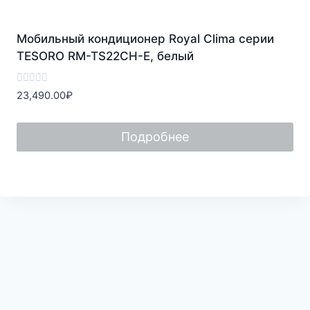
Мобильный кондиционер Royal Clima серии
TESORO RM-TS22CH-E, белый
Оценка
23,490.00
₽
0
из
5
Подробнее