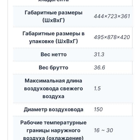
Габаритные размеры
444x723x361
(ШxВxГ)
Габаритные размеры в
495x878x420
упаковке (ШxВxГ)
Вес нетто
31.3
Вес брутто
36.6
Максимальная длина
воздуховода свежего
1.5
воздуха
Диаметр воздуховода
150
Рабочие температурные
границы наружного
16 ~ 30
воздуха (охлаждение)