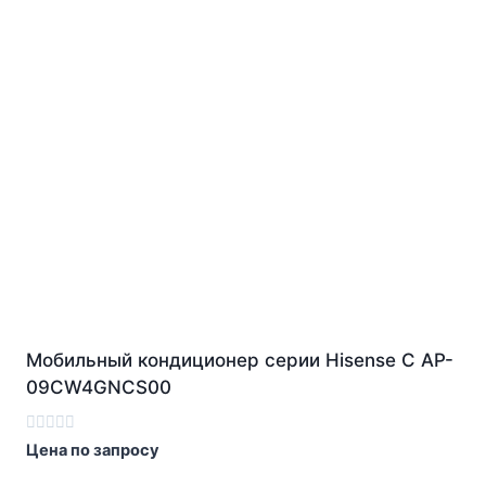
Мобильный кондиционер cерии Hisense C AP-
09CW4GNCS00
Оценка
Цена по запросу
0
из