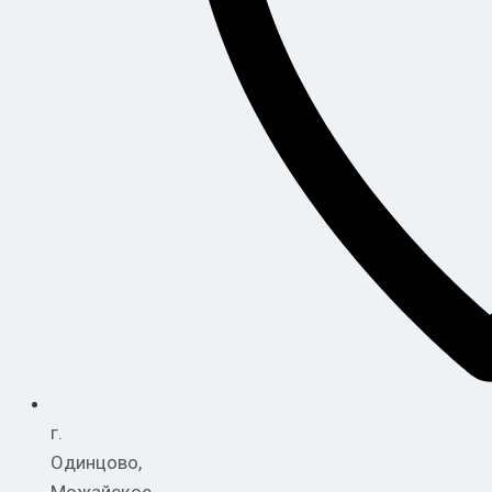
г.
Одинцово,
Можайское