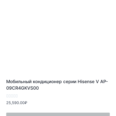
Мобильный кондиционер cерии Hisense V AP-
09CR4GKVS00
Оценка
25,590.00
₽
0
из
5