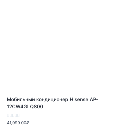
Мобильный кондиционер Hisense AP-
12CW4GLQS00
Оценка
41,999.00
₽
0