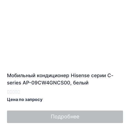
Мобильный кондиционер Hisense серии C-
series AP-09CW4GNCS00, белый
Оценка
Цена по запросу
0
из
5
Подробнее