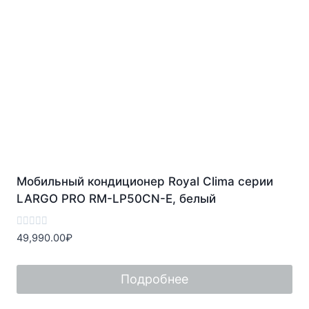
Мобильный кондиционер Royal Clima серии
LARGO PRO RM-LP50CN-E, белый
Оценка
49,990.00
₽
0
из
5
Подробнее