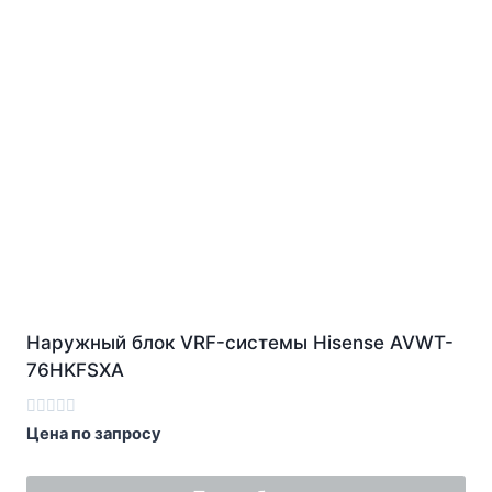
Наружный блок VRF-системы Hisense AVWT-
76HKFSXA
Оценка
Цена по запросу
0
из
5