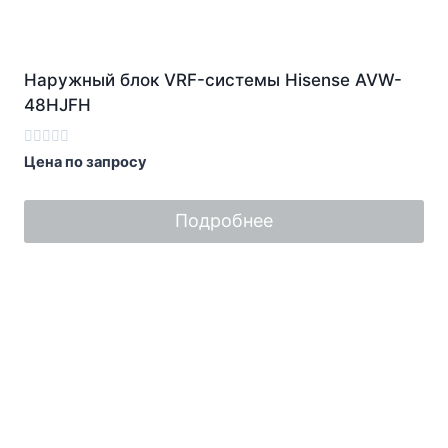
Наружный блок VRF-системы Hisense AVW-
48HJFH
Оценка
Цена по запросу
0
из
5
Подробнее