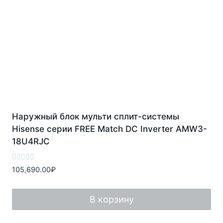
Наружный блок мульти сплит-системы
Hisense серии FREE Match DC Inverter AMW3-
18U4RJС
Оценка
105,690.00
₽
0
из
5
В корзину