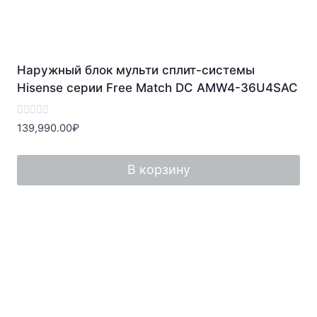
Наружный блок мульти сплит-системы
Hisense серии Free Match DC AMW4-36U4SAC
Оценка
139,990.00
₽
0
из
5
В корзину