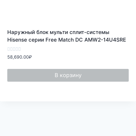
Наружный блок мульти сплит-системы
Hisense серии Free Match DC AMW2-14U4SRE
Оценка
58,690.00
₽
0
из
5
В корзину