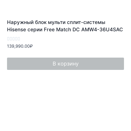
Наружный блок мульти сплит-системы
Hisense серии Free Match DC AMW4-36U4SAC
Оценка
139,990.00
₽
0
из
5
В корзину