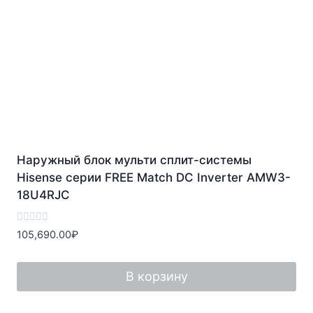
Наружный блок мульти сплит-системы
Hisense серии FREE Match DC Inverter AMW3-
18U4RJС
Оценка
105,690.00
₽
0
из
5
В корзину