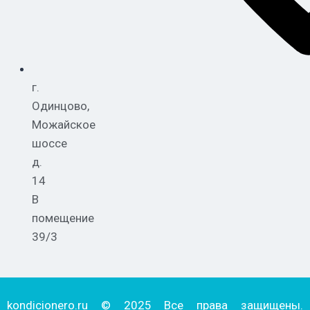
г.
Одинцово,
Можайское
шоссе
д.
14
В
помещение
39/3
kondicionero.ru © 2025 Все права защищены.