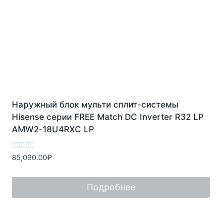
Наружный блок мульти сплит-системы
Hisense серии FREE Match DC Inverter R32 LP
AMW2-18U4RXC LP
Оценка
85,090.00
₽
0
из
5
Подробнее