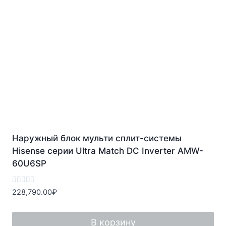
Наружный блок мульти сплит-системы
Hisense серии Ultra Match DC Inverter AMW-
60U6SP
Оценка
228,790.00
₽
0
из
5
В корзину