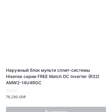
Наружный блок мульти сплит-системы
Hisense серии FREE Match DC Inverter (R32)
AMW2-14U4RGC
Оценка
76,290.00
₽
0
из
5
В корзину