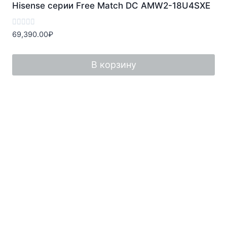
Hisense серии Free Match DC AMW2-18U4SXE
Оценка
69,390.00
₽
0
из
5
В корзину