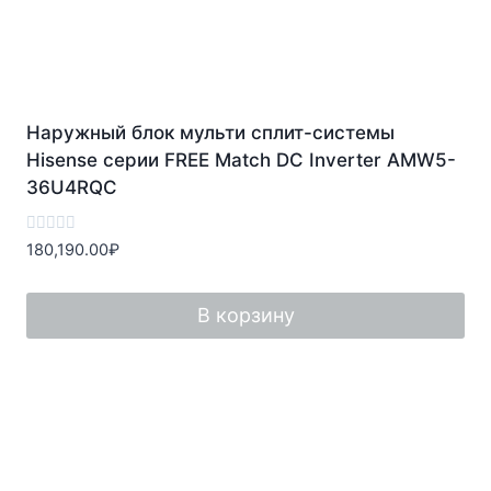
Наружный блок мульти сплит-системы
Hisense серии FREE Match DC Inverter AMW5-
36U4RQC
Оценка
180,190.00
₽
0
из
5
В корзину