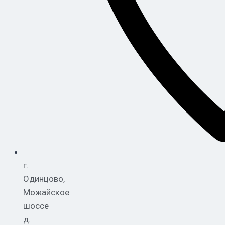
г.
Одинцово,
Можайское
шоссе
д.