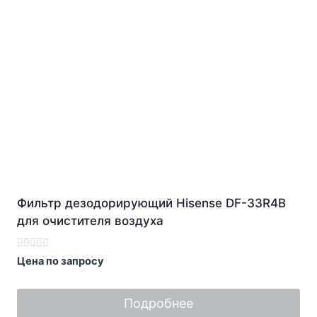
Фильтр дезодорирующий Hisense DF-33R4B
для очистителя воздуха
Оценка
Цена по запросу
0
из
5
Подробнее