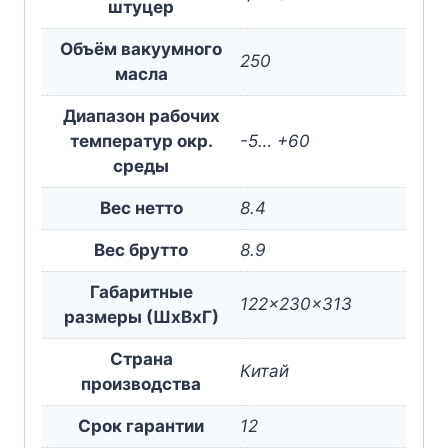
штуцер
Объём вакуумного
250
масла
Диапазон рабочих
температур окр.
-5… +60
среды
Вес нетто
8.4
Вес брутто
8.9
Габаритные
122x230x313
размеры (ШxВxГ)
Страна
Китай
производства
Срок гарантии
12