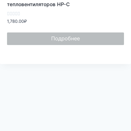
тепловентиляторов HР-С
Оценка
1,780.00
₽
0
из
5
Подробнее