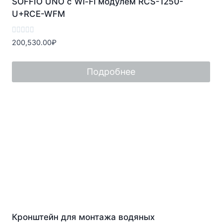
SOFFIO UNO с Wi-Fi модулем RCS-1250-
U+RCE-WFM
Оценка
200,530.00
₽
0
из
5
Подробнее
Кронштейн для монтажа водяных