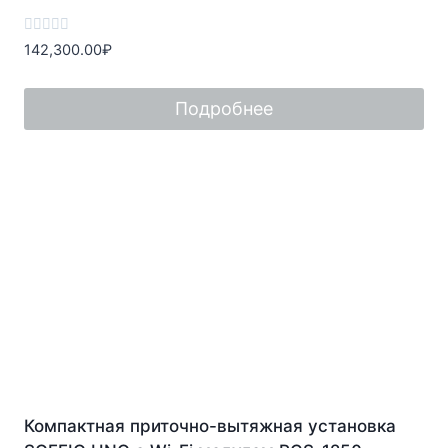
Оценка
142,300.00
₽
0
из
5
Подробнее
Компактная приточно-вытяжная установка