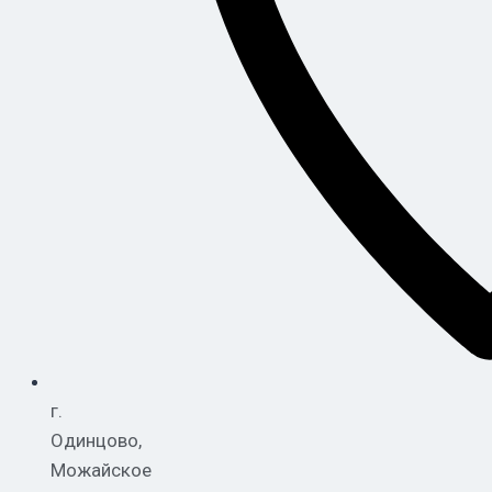
г.
Одинцово,
Можайское