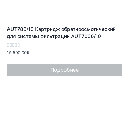
AUT780/10 Картридж обратноосмотический
для системы фильтрации AUT7006/10
Оценка
19,590.00
₽
0
из
5
Подробнее