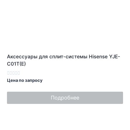
Аксессуары для сплит-системы Hisense YJE-
C01T(E)
Оценка
Цена по запросу
0
из
5
Подробнее