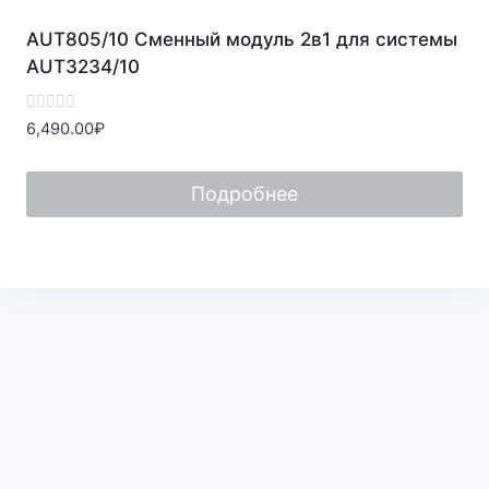
AUT805/10 Сменный модуль 2в1 для системы
AUT3234/10
Оценка
6,490.00
₽
0
из
5
Подробнее