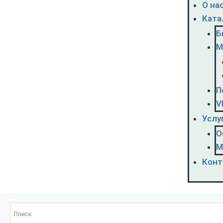
О на
Ката
Б
М
П
V
Услу
О
М
Конт