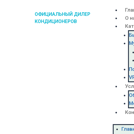
Гла
ОФИЦИАЛЬНЫЙ ДИЛЕР
О н
КОНДИЦИОНЕРОВ
Кат
Б
М
П
V
Усл
О
М
Ко
Глав