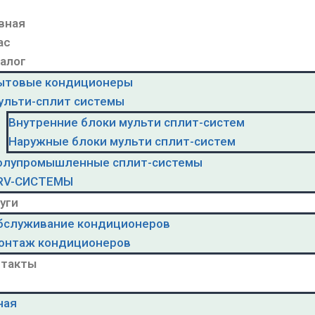
вная
ас
алог
ытовые кондиционеры
ульти-сплит системы
Внутренние блоки мульти сплит-систем
Наружные блоки мульти сплит-систем
олупромышленные сплит-системы
RV-CИСТЕМЫ
уги
бслуживание кондиционеров
онтаж кондиционеров
нтакты
ная