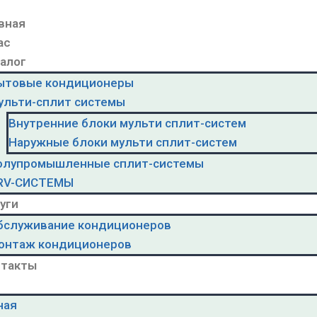
вная
ас
алог
ытовые кондиционеры
ульти-сплит системы
Внутренние блоки мульти сплит-систем
Наружные блоки мульти сплит-систем
олупромышленные сплит-системы
RV-CИСТЕМЫ
уги
бслуживание кондиционеров
онтаж кондиционеров
нтакты
ная