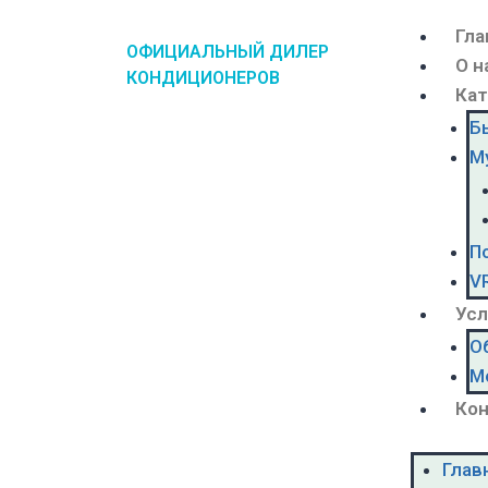
Гла
ОФИЦИАЛЬНЫЙ ДИЛЕР
О н
КОНДИЦИОНЕРОВ
Кат
Б
М
П
V
Усл
О
М
Ко
Глав