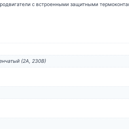
тродвигатели с встроенными защитными термоконта
енчатый (2А, 230В)