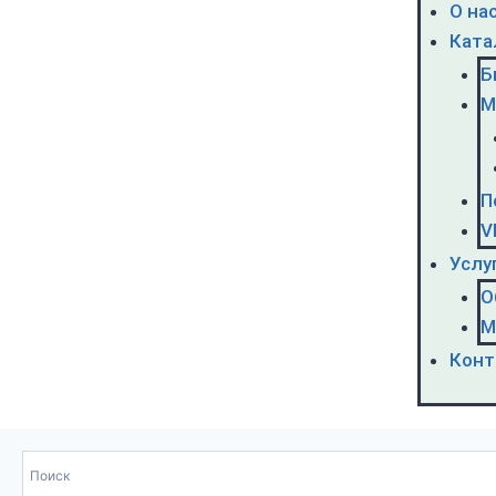
О на
Ката
Б
М
П
V
Услу
О
М
Конт