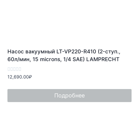
Насос вакуумный LT-VP220-R410 (2-ступ.,
60л/мин, 15 microns, 1/4 SAE) LAMPRECHT
Оценка
12,690.00
₽
0
из
5
Подробнее