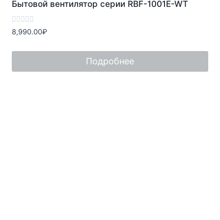
Бытовой вентилятор серии RBF-1001E-WT
Оценка
8,990.00
₽
0
из
5
Подробнее