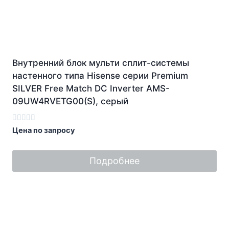
Внутренний блок мульти сплит-системы
настенного типа Hisense серии Premium
SILVER Free Match DC Inverter AMS-
09UW4RVETG00(S), серый
Оценка
Цена по запросу
0
из
5
Подробнее