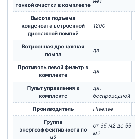
нет
тонкой очистки в комплекте
Высота подъема
конденсата встроенной
1200
дренажной помпой
Встроенная дренажная
да
помпа
Противопылевой фильтр в
да
комплекте
Пульт управления в
да,
комплекте
беспроводной
Производитель
Hisense
Группа
от 35 м2 до 55
энергоэффективности по
м2
м2