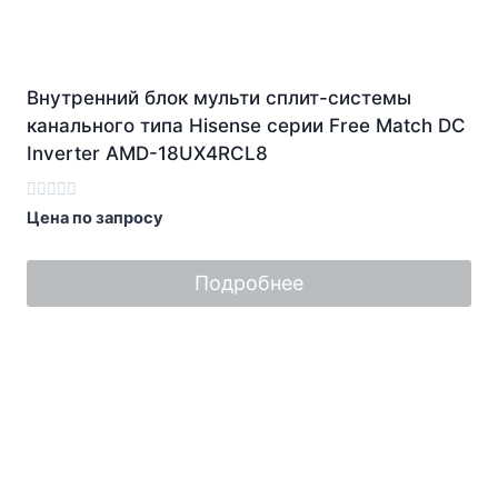
Внутренний блок мульти сплит-системы
канального типа Hisense серии Free Match DC
Inverter AMD-18UX4RCL8
Оценка
Цена по запросу
0
из
5
Подробнее