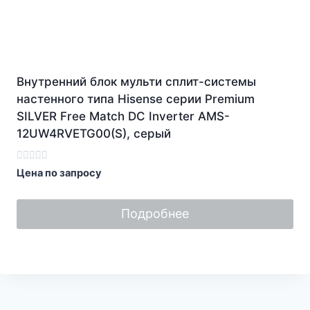
Внутренний блок мульти сплит-системы
настенного типа Hisense серии Premium
SILVER Free Match DC Inverter AMS-
12UW4RVETG00(S), серый
Оценка
Цена по запросу
0
из
5
Подробнее