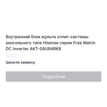
Внутренний блок мульти сплит-системы
консольного типа Hisense серии Free Match
DC Inverter AKT-09UR4RK8
Оценка
Цена по запросу
0
из
5
Подробнее