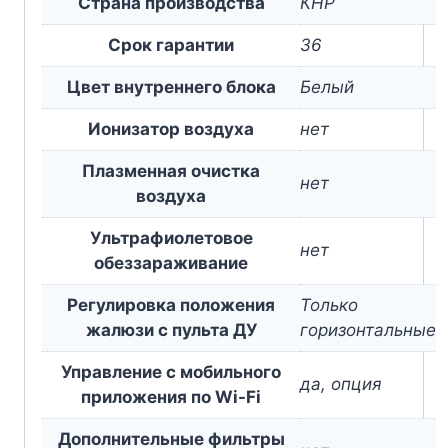
Страна производства
КНР
Срок гарантии
36
Цвет внутреннего блока
Белый
Ионизатор воздуха
нет
Плазменная очистка
нет
воздуха
Ультрафиолетовое
нет
обеззараживание
Регулировка положения
Только
жалюзи с пульта ДУ
горизонтальные
Управление c мобильного
да, опция
приложения по Wi-Fi
Дополнительные фильтры