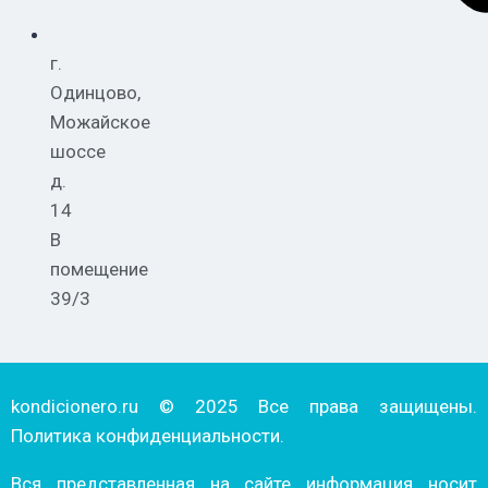
г.
Одинцово,
Можайское
шоссе
д.
14
В
помещение
39/3
kondicionero.ru © 2025 Все права защищены.
Политика конфиденциальности.
Вся представленная на сайте информация носит