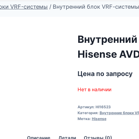
оки VRF-системы
/
Внутренний блок VRF-cистем
Внутренний
Hisense AV
Цена по запросу
Нет в наличии
Артикул:
HI16523
Категория:
Внутренние блоки V
Метка:
Hisense
Описание
Детали
Отзывы (0)