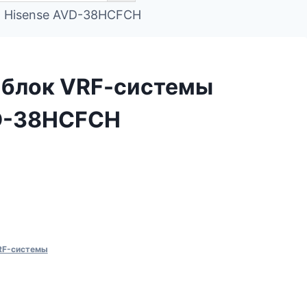
ы Hisense AVD-38HCFCH
 блок VRF-cистемы
D-38HCFCH
RF-системы