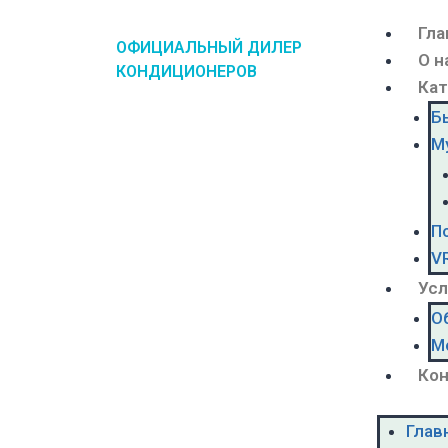
Гла
ОФИЦИАЛЬНЫЙ ДИЛЕР
О н
КОНДИЦИОНЕРОВ
Кат
Б
М
П
V
Усл
О
М
Ко
Глав