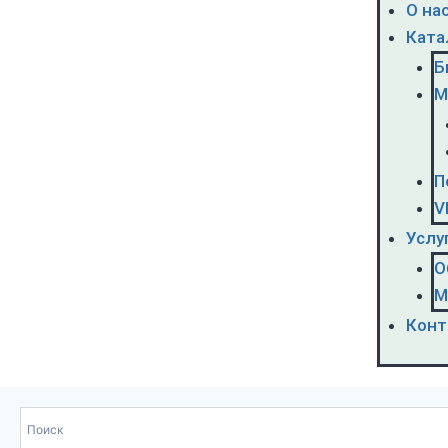
О на
Ката
Б
М
П
V
Услу
О
М
Конт