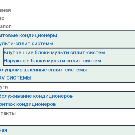
вная
ас
алог
ытовые кондиционеры
ульти-сплит системы
Внутренние блоки мульти сплит-систем
Наружные блоки мульти сплит-систем
олупромышленные сплит-системы
RV-CИСТЕМЫ
уги
бслуживание кондиционеров
онтаж кондиционеров
нтакты
ная