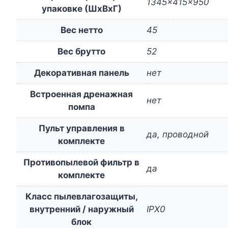
1345x415x950
упаковке (ШxВxГ)
Вес нетто
45
Вес брутто
52
Декоративная панель
нет
Встроенная дренажная
нет
помпа
Пульт управления в
да, проводной
комплекте
Противопылевой фильтр в
да
комплекте
Класс пылевлагозащиты,
внутренний / наружный
IPX0
блок