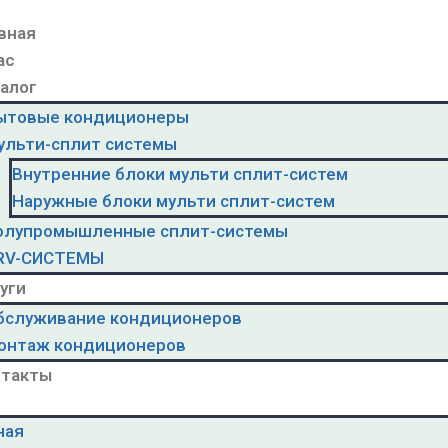
вная
ас
алог
ытовые кондиционеры
ульти-сплит системы
Внутренние блоки мульти сплит-систем
Наружные блоки мульти сплит-систем
олупромышленные сплит-системы
RV-CИСТЕМЫ
уги
бслуживание кондиционеров
онтаж кондиционеров
нтакты
ная