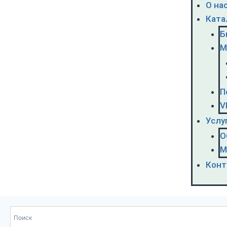
О на
Ката
Б
М
П
V
Услу
О
М
Конт