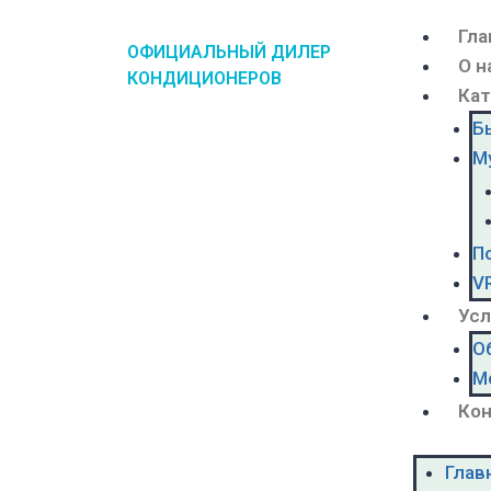
Гла
ОФИЦИАЛЬНЫЙ ДИЛЕР
О н
КОНДИЦИОНЕРОВ
Кат
Б
М
П
V
Усл
О
М
Ко
Глав